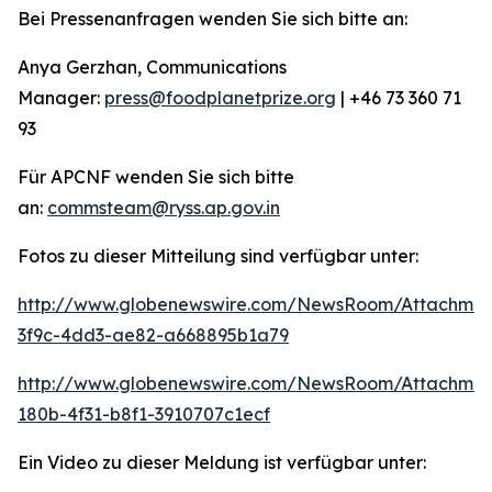
Bei Pressenanfragen wenden Sie sich bitte an:
Anya Gerzhan, Communications
Manager:
press@foodplanetprize.org
| +46 73 360 71
93
Für APCNF wenden Sie sich bitte
an:
commsteam@ryss.ap.gov.in
Fotos zu dieser Mitteilung sind verfügbar unter:
http://www.globenewswire.com/NewsRoom/Attachme
3f9c-4dd3-ae82-a668895b1a79
http://www.globenewswire.com/NewsRoom/Attachme
180b-4f31-b8f1-3910707c1ecf
Ein Video zu dieser Meldung ist verfügbar unter: