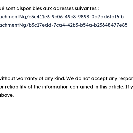
sont disponibles aux adresses suivantes :
achmentNg/e3c411e3-9c06-49c8-9898-0a7ad6faf6fb
tachmentNg/b3c17edd-7ca4-42b3-b54a-b23648477e85
without warranty of any kind. We do not accept any responsib
r reliability of the information contained in this article. I
 above.