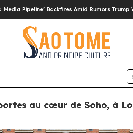
ackfires Amid Rumors Trump Will cut Pirro
Democ
portes au cœur de Soho, à Lo