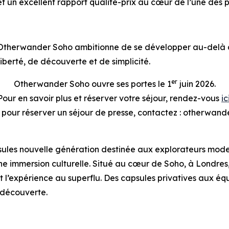
 un excellent rapport qualité-prix au cœur de l’une des p
Otherwander Soho ambitionne de se développer au-delà d
liberté, de découverte et de simplicité.
er
Otherwander Soho ouvre ses portes le 1
juin 2026.
Pour en savoir plus et réserver votre séjour, rendez-vous
ic
u pour réserver un séjour de presse, contactez : otherw
es nouvelle génération destinée aux explorateurs moderne
t une immersion culturelle. Situé au cœur de Soho, à Lon
 l’expérience au superflu. Des capsules privatives aux équ
a découverte.