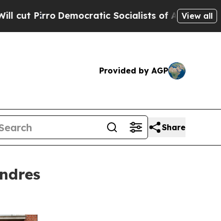
ratic Socialists of America Propose Radical Ov
View all
Provided by AGP
Share
ndres